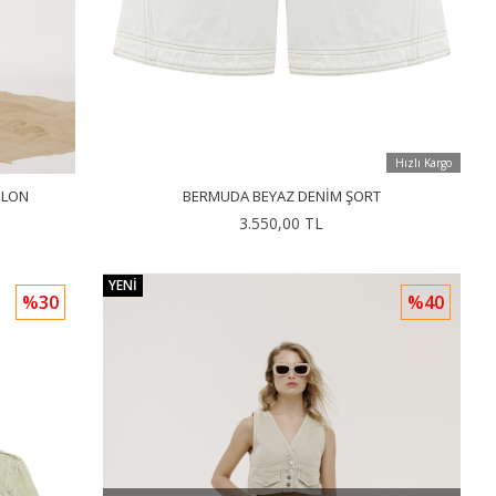
Hızlı Kargo
OLON
BERMUDA BEYAZ DENIM ŞORT
3.550,00 TL
YENI
%30
%40