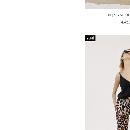
BEJ SIYAH D
4.45
YENI