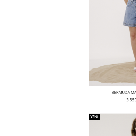
BERMUDA MA
3.55
YENI