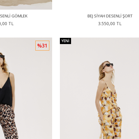
ESENLI GÖMLEK
BEJ SIYAH DESENLI ŞORT
0,00 TL
3.550,00 TL
YENI
%31