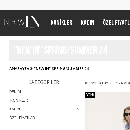
İKONİKLER
Kadın
Özel Fiyat
''NEW IN'' SPRING/SUMMER 24
ANASAYFA
''NEW IN'' SPRING/SUMMER 24
KATEGORILER
80 sonuçtan 1 ile 24 ara
DENIM
YENI
İKONİKLER
KADIN
ÖZEL FIYATLAR