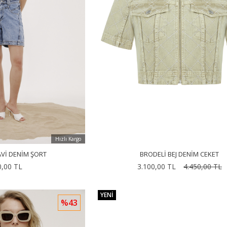
Hızlı Kargo
VI DENIM ŞORT
BRODELI BEJ DENIM CEKET
0,00 TL
3.100,00 TL
4.450,00 TL
YENI
%43