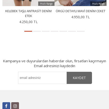
Hızlı Kargo
Hızlı Kargo
KELEBEK TAŞLI ANTRASIT DENIM
ÖRGÜ DETAYLI MAVI DENIM CEKET
G
ETEK
4.950,00 TL
4.250,00 TL
Kampanya ve duyurulardan haberdar olun, fırsatları kaçırmayın
Email adresinizi kaydedin
KAYDET