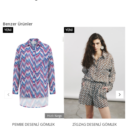
Benzer Ürünler
YENI
YENI
Hızlı Kargo
PEMBE DESENLI GÖMLEK
ZIGZAG DESENLI GÖMLEK
G