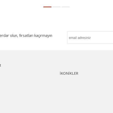
ar olun, fırsatları kaçırmayın
R
İKONİKLER