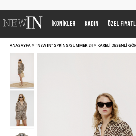
İKONİKLER
Kadın
Özel Fiyat
ANASAYFA
''NEW IN'' SPRING/SUMMER 24
KARELI DESENLI GÖ