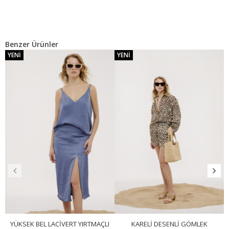
Benzer Ürünler
YENI
YENI
YÜKSEK BEL LACIVERT YIRTMAÇLI
KARELI DESENLI GÖMLEK
İ