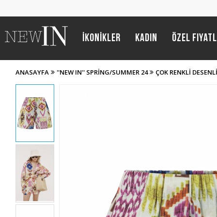
İKONİKLER
Kadın
Özel Fiyat
ANASAYFA
''NEW IN'' SPRING/SUMMER 24
ÇOK RENKLI DESENL