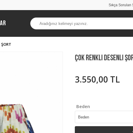
Sıkça Sorulan 
lar
I ŞORT
Çok Renkli Desenli Şo
3.550,00 TL
Beden