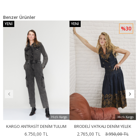
Benzer Ürünler
YENI
YENI
%30
Hızlı Kargo
Hızlı Kargo
KARGO ANTRASIT DENIM TULUM
BRODELI VATKALI DENIM YELEK
6.750,00 TL
2.765,00 TL
3.950,00 TL