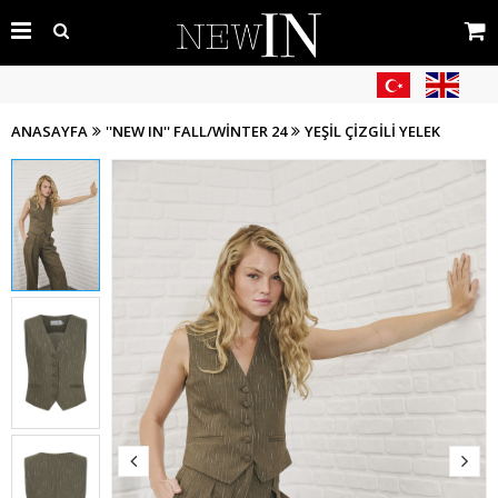
ANASAYFA
''NEW IN'' FALL/WİNTER 24
YEŞIL ÇIZGILI YELEK