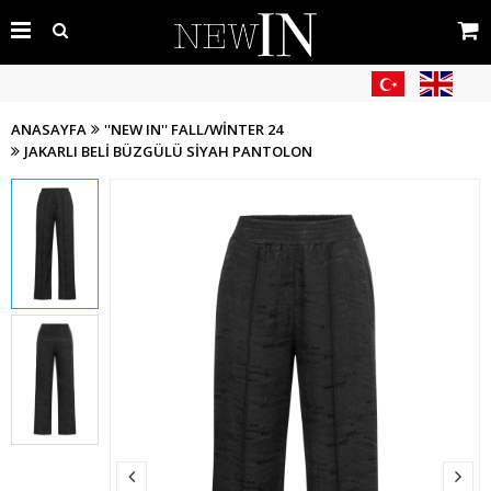
ANASAYFA
''NEW IN'' FALL/WİNTER 24
JAKARLI BELI BÜZGÜLÜ SIYAH PANTOLON