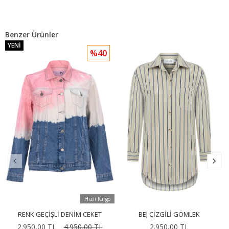
Benzer Ürünler
YENI
%40
Hızlı Kargo
RENK GEÇIŞLI DENIM CEKET
BEJ ÇIZGILI GÖMLEK
2.950,00 TL
4.950,00 TL
2.950,00 TL