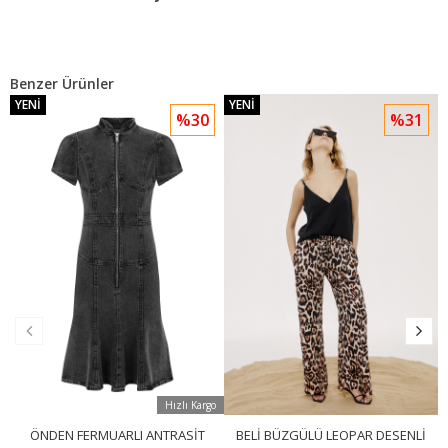
Benzer Ürünler
YENI
YENI
%30
%31
Hızlı Kargo
ÖNDEN FERMUARLI ANTRASIT
BELI BÜZGÜLÜ LEOPAR DESENLI