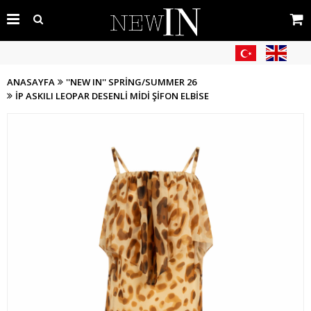
ANASAYFA
''NEW IN'' SPRING/SUMMER 26
İP ASKILI LEOPAR DESENLI MIDI ŞIFON ELBISE