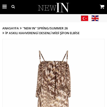
ANASAYFA
''NEW IN'' SPRING/SUMMER 26
İP ASKILI KAHVERENGI DESENLI MIDI ŞIFON ELBISE