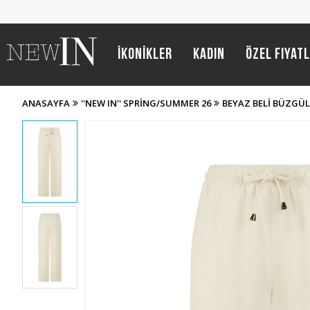
İKONİKLER
Kadın
Özel Fiyat
ANASAYFA
''NEW IN'' SPRING/SUMMER 26
BEYAZ BELI BÜZGÜ