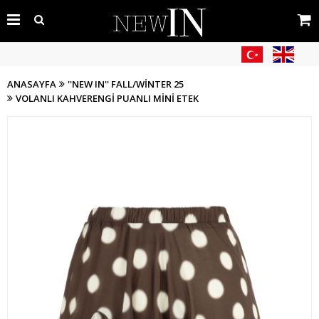
ANASAYFA
''NEW IN'' FALL/WİNTER 25
VOLANLI KAHVERENGI PUANLI MINI ETEK