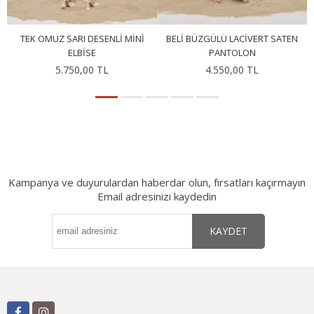
TEK OMUZ SARI DESENLI MINI
BELI BÜZGÜLÜ LACIVERT SATEN
D
ELBISE
PANTOLON
5.750,00 TL
4.550,00 TL
Kampanya ve duyurulardan haberdar olun, fırsatları kaçırmayın
Email adresinizi kaydedin
KAYDET