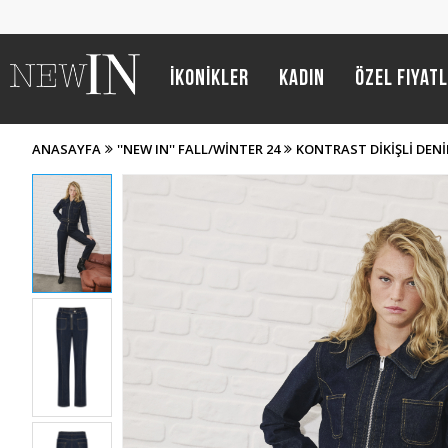
İKONİKLER
Kadın
Özel Fiyat
ANASAYFA
''NEW IN'' FALL/WİNTER 24
KONTRAST DIKIŞLI DE