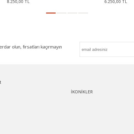
8.250,00 TL
6.250,00 TL
ar olun, fırsatları kaçırmayın
R
İKONİKLER