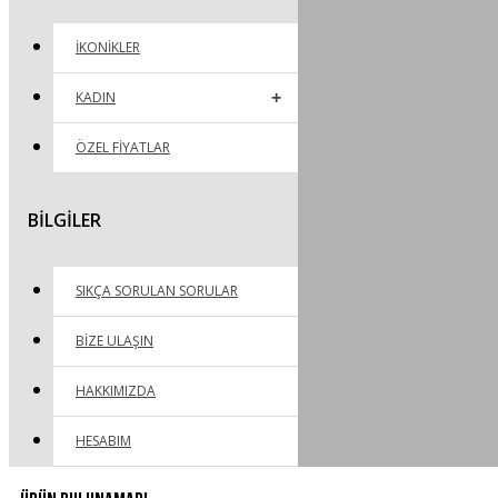
İKONİKLER
KADIN
ÖZEL FIYATLAR
BILGILER
SIKÇA SORULAN SORULAR
BIZE ULAŞIN
HAKKIMIZDA
HESABIM