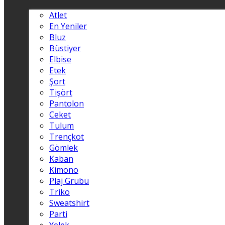
Atlet
En Yeniler
Bluz
Büstiyer
Elbise
Etek
Şort
Tişört
Pantolon
Ceket
Tulum
Trençkot
Gömlek
Kaban
Kimono
Plaj Grubu
Triko
Sweatshirt
Parti
Yelek