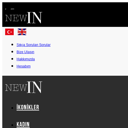
Sıkça Sorulan Sorular
Bize Ulaşın
Hakkımızda
Hesabım
İKONİKLER
Kadın