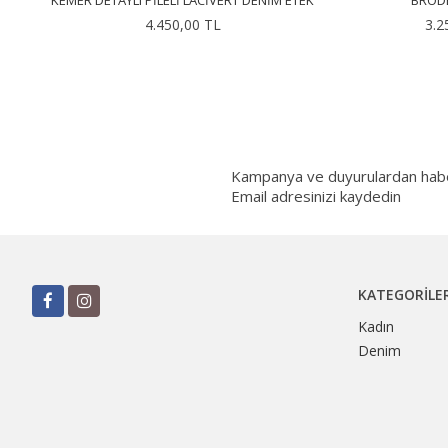
KEMER DETAYLI PILELI LACIVERT DENIM ETEK
BRODE
4.450,00 TL
3.2
Kampanya ve duyurulardan haberd
Email adresinizi kaydedin
KATEGORILE
Kadın
Denim