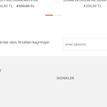
LI PILELI DENIM MIDI ETEK
DÜĞME DETAYLI BEYAZ DENIM 
50,00 TL
4.950,00 TL
4.550,00 TL
ar olun, fırsatları kaçırmayın
R
İKONİKLER