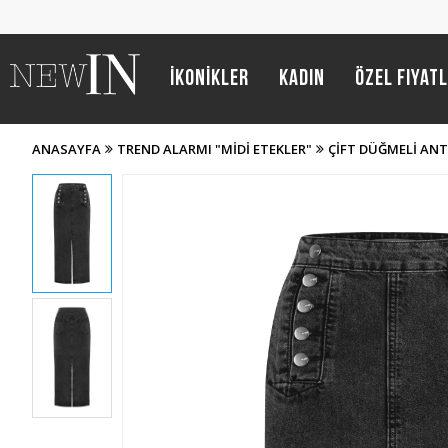
İKONİKLER
Kadın
Özel Fiyat
ANASAYFA
TREND ALARMI "MIDI ETEKLER"
ÇIFT DÜĞMELI ANT