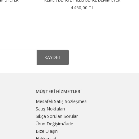
MIDI ETEK
KEMER DETAYLI PILELI BEYAZ DENIM ETEK
4.450,00 TL
KAYDET
MÜŞTERI HIZMETLERI
Mesafeli Satış Sözleşmesi
Satış Noktaları
Sıkça Sorulan Sorular
Ürün Değişim/İade
Bize Ulaşın
Hakkımızda