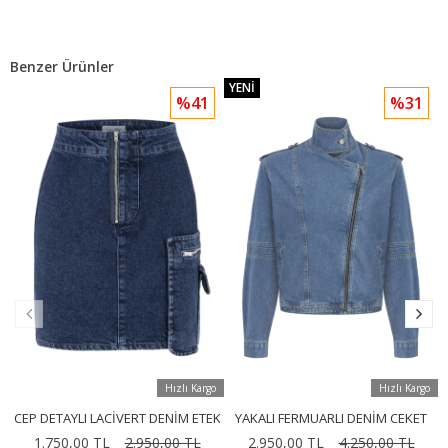
Benzer Ürünler
YENI
%41
%31
Hızlı Kargo
Hızlı Kargo
CEP DETAYLI LACIVERT DENIM ETEK
YAKALI FERMUARLI DENIM CEKET
1.750,00 TL
2.950,00 TL
2.950,00 TL
4.250,00 TL