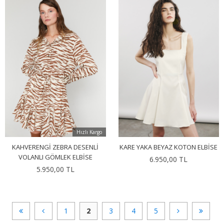
Hızlı Kargo
KAHVERENGI ZEBRA DESENLI
KARE YAKA BEYAZ KOTON ELBISE
VOLANLI GÖMLEK ELBISE
6.950,00 TL
5.950,00 TL
1
2
3
4
5