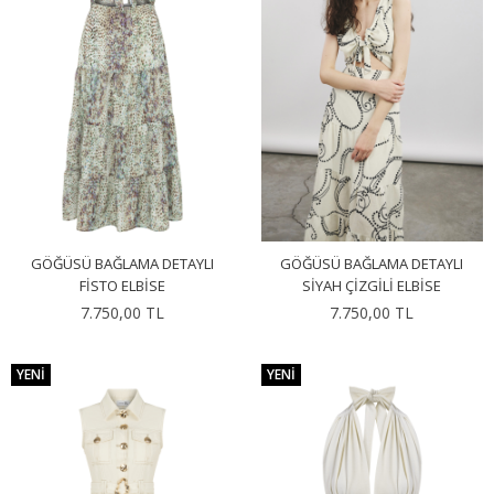
GÖĞÜSÜ BAĞLAMA DETAYLI
GÖĞÜSÜ BAĞLAMA DETAYLI
FISTO ELBISE
SIYAH ÇIZGILI ELBISE
7.750,00 TL
7.750,00 TL
YENI
YENI