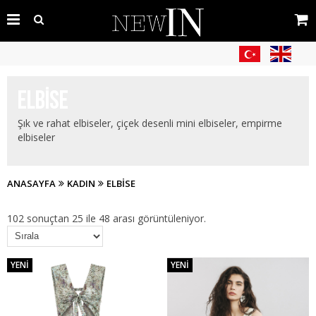
ELBISE
Şık ve rahat elbiseler, çiçek desenli mini elbiseler, empirme
elbiseler
ANASAYFA
KADIN
ELBISE
102 sonuçtan 25 ile 48 arası görüntüleniyor.
YENI
YENI